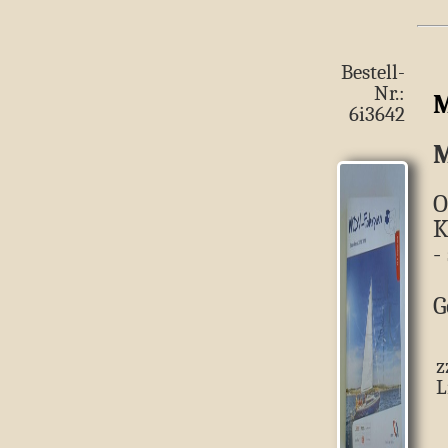
Bestell-
Nr.:
M
6i3642
M
O
K
-
G
z
L