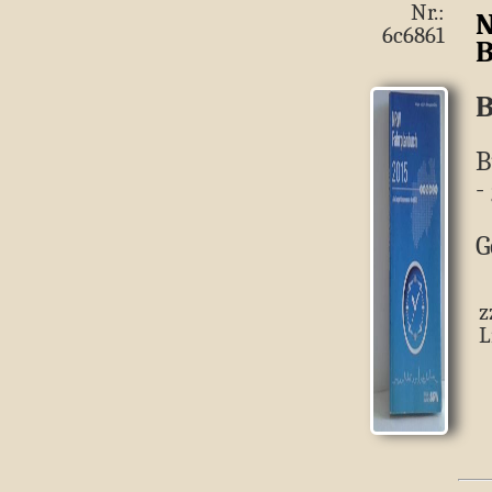
Nr.:
N
6c6861
B
B
B
-
G
z
L