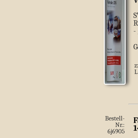
S
R
-
G
z
L
Bestell-
F
Nr.:
1
6j6905