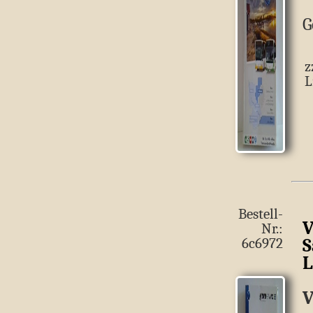
G
z
L
Bestell-
V
Nr.:
S
6c6972
L
V