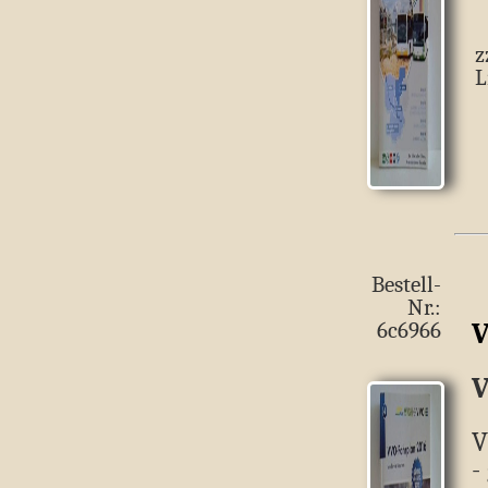
z
L
Bestell-
Nr.:
V
6c6966
V
V
-