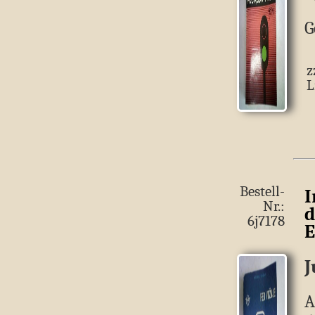
G
z
L
Bestell-
I
Nr.:
d
6j7178
E
J
A