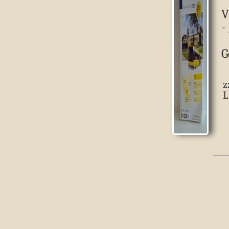
V
-
G
z
L