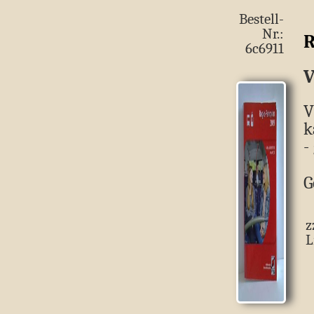
Bestell-
Nr.:
R
6c6911
V
V
k
-
G
z
L