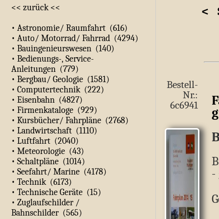
<< zurück <<
<
S
• Astronomie/ Raumfahrt (616)
• Auto/ Motorrad/ Fahrrad (4294)
• Bauingenieurswesen (140)
• Bedienungs-, Service-
Anleitungen (779)
• Bergbau/ Geologie (1581)
Bestell-
• Computertechnik (222)
Nr.:
F
• Eisenbahn (4827)
6c6941
g
• Firmenkataloge (929)
• Kursbücher/ Fahrpläne (2768)
• Landwirtschaft (1110)
B
• Luftfahrt (2040)
• Meteorologie (43)
B
• Schaltpläne (1014)
-
• Seefahrt/ Marine (4178)
• Technik (6173)
• Technische Geräte (15)
G
• Zuglaufschilder /
Bahnschilder (565)