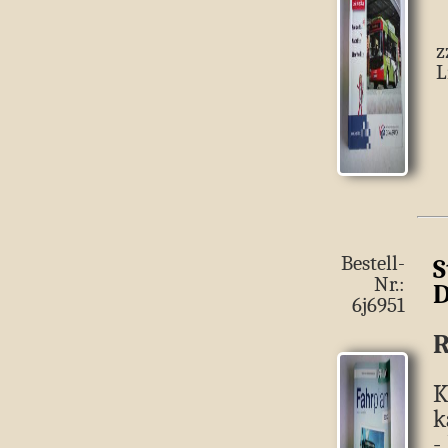
z
L
Bestell-
S
Nr.:
D
6j6951
R
K
k
-