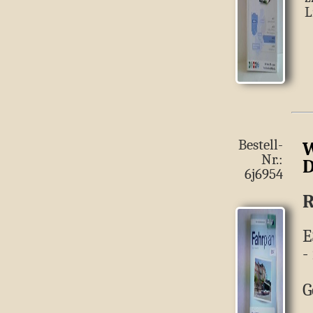
L
Bestell-
W
Nr.:
D
6j6954
R
E
-
G