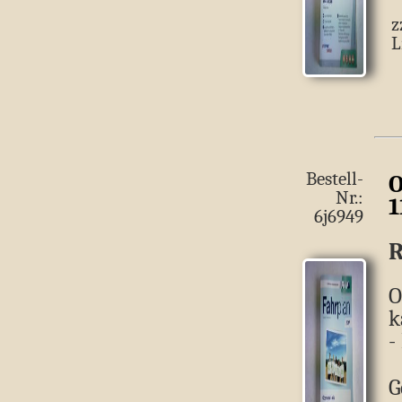
z
L
Bestell-
O
Nr.:
1
6j6949
R
O
k
-
G