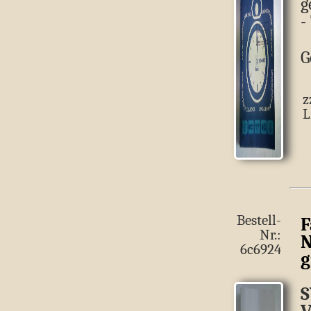
g
-
G
z
L
Bestell-
F
Nr.:
N
6c6924
g
S
V