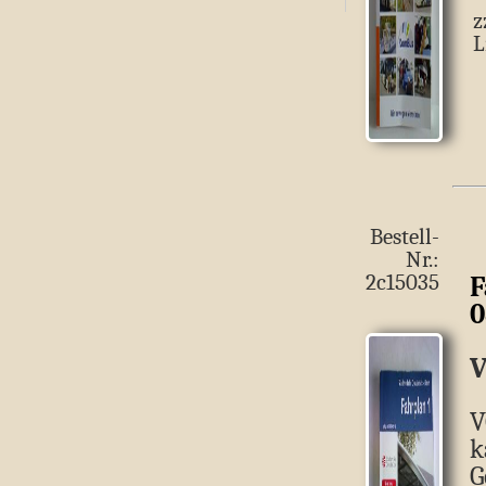
z
L
Bestell-
Nr.:
F
2c15035
0
V
V
k
G