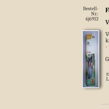
Bestell-
F
Nr.:
6j6912
V
V
k
-
G
z
L