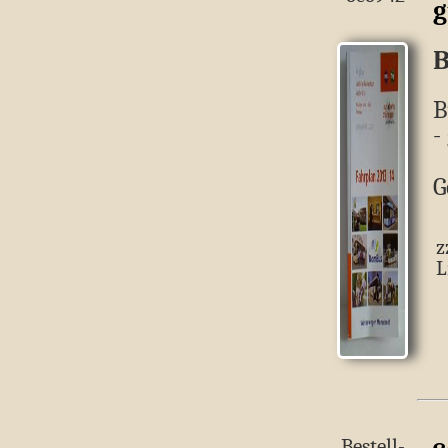
g
B
B
-
G
z
L
Bestell-