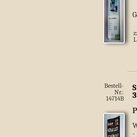
G
z
L
Bestell-
S
Nr.:
3
14714B
P
W
-