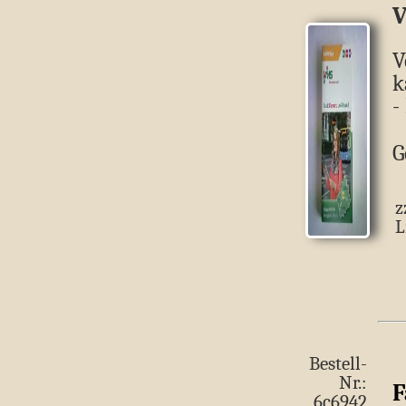
V
V
k
-
G
z
L
Bestell-
Nr.:
F
6c6942