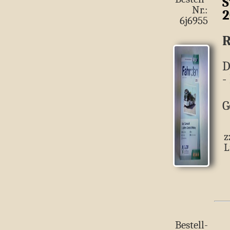
S
Nr.:
2
6j6955
R
D
-
G
z
L
Bestell-