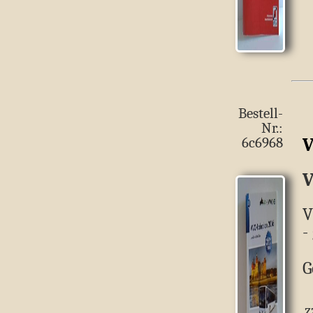
Bestell-
Nr.:
V
6c6968
V
V
-
G
z