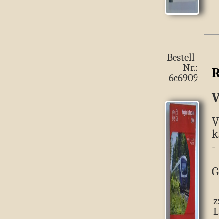
Bestell-
Nr.:
R
6c6909
V
V
k
-
G
z
L