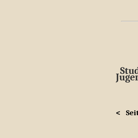
Stud
Juge
<
Sei