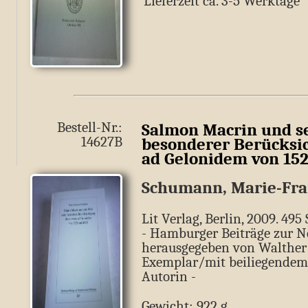
Lieferzeit ca. 3-5 Werkt
Bestell-Nr.:
Salmon Macrin und s
14627B
besonderer Berücksi
ad Gelonidem von 152
Schumann, Marie-Fra
Lit Verlag, Berlin, 2009. 495 
- Hamburger Beiträge zur Ne
herausgegeben von Walther 
Exemplar/mit beiliegendem
Autorin -
Gewicht: 922 g