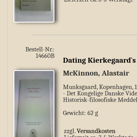
Bestell-Nr.:
14660B
Dating Kierkegaard`s 
McKinnon, Alastair
Munksgaard, Kopenhagen, 198
- Det Kongelige Danske Vid
Historisk-filosofiske Meddel
Gewicht: 62 g
zzgl.
Versandkosten