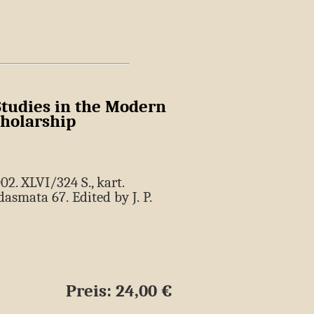
Studies in the Modern
cholarship
02. XLVI/324 S., kart.
dasmata 67. Edited by J. P.
Preis: 24,00 €
age