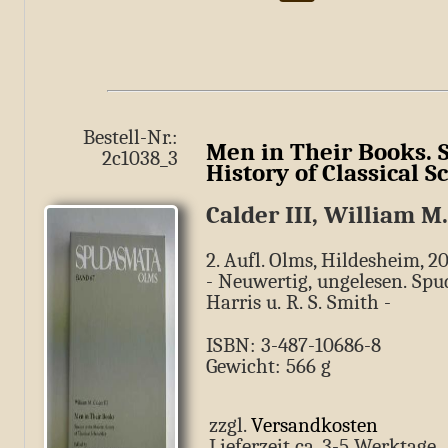
Bestell-Nr.:
Men in Their Books. 
2c1038_3
History of Classical S
Calder III, William M.
2. Aufl. Olms, Hildesheim, 20
- Neuwertig,­ ungelesen. Spu
Harris u. R. S. Smith -
ISBN: 3-487-10686-8
Gewicht: 566 g
zzgl.
Versandkosten
Lieferzeit ca. 3-5 Werkt