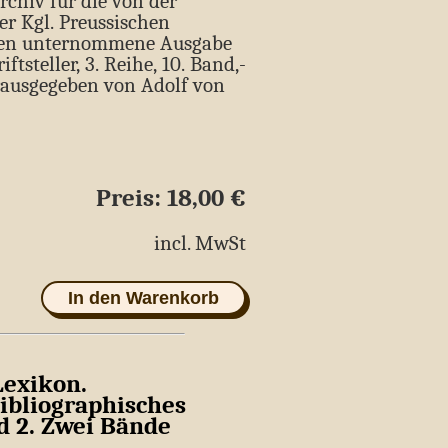
Archiv für die von der
r Kgl. Preussischen
ten unternommene Ausgabe
tsteller,­ 3. Reihe,­ 10. Band,­
Herausgegeben von Adolf von
-
Preis: 18,00 €
age
incl. MwSt
In den Warenkorb
Lexikon.
ibliographisches
d 2. Zwei Bände