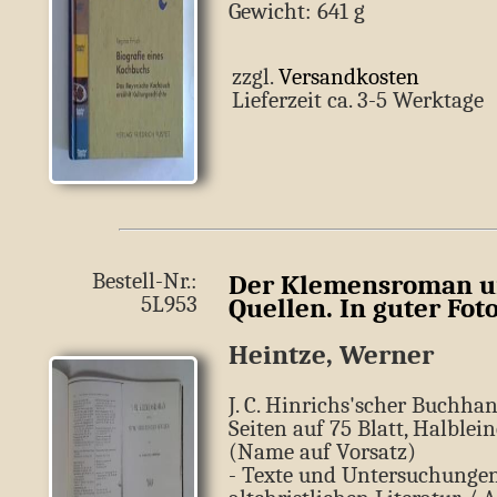
Gewicht: 641 g
zzgl.
Versandkosten
Lieferzeit ca. 3-5 Werkt
Bestell-Nr.:
Der Klemensroman un
5L953
Quellen. In guter Fot
Heintze, Werner
J. C. Hinrichs'scher Buchhand
Seiten auf 75 Blatt, Halblei
(Name auf Vorsatz)
- Texte und Untersuchungen