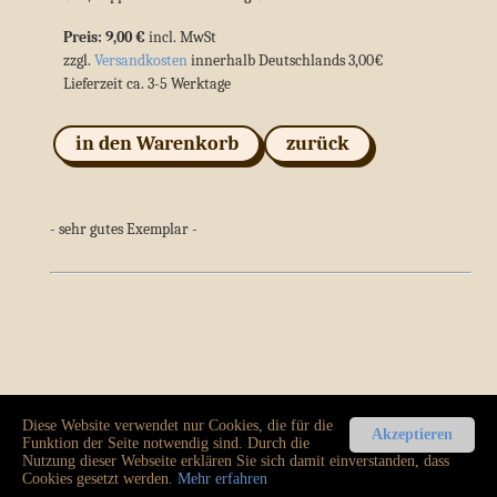
Preis: 9,00 €
incl. MwSt
zzgl.
Versandkosten
innerhalb Deutschlands 3,00€
Lieferzeit ca. 3-5 Werktage
in den Warenkorb
zurück
- sehr gutes Exemplar -
Diese Website verwendet nur Cookies, die für die
AGB
-
Widerruf
-
Datenschutz
-
Vertrag widerrufen
Akzeptieren
Funktion der Seite notwendig sind. Durch die
Impressum
Nutzung dieser Webseite erklären Sie sich damit einverstanden, dass
© 2021
vendilibri.de
Cookies gesetzt werden.
Mehr erfahren