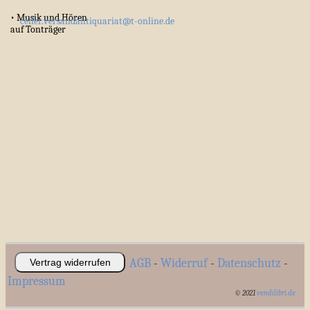
• Musik und Hören
celler.versandantiquariat@t-online.de
auf Tonträger
AGB
-
Widerruf
-
Datenschutz
-
Vertrag widerrufen
Impressum
© 2021
vendilibri.de