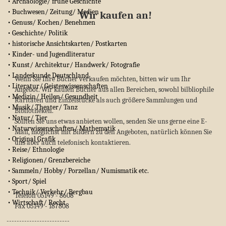
• Archäologie/ frühe Geschichte
• Buchwesen/ Zeitung/ Medien
Wir kaufen an!
• Genuss/ Kochen/ Benehmen
• Geschichte/ Politik
• historische Ansichtskarten/ Postkarten
• Kinder- und Jugendliteratur
• Kunst/ Architektur/ Handwerk/ Fotografie
• Landeskunde Deutschland
Wenn Sie Ihre Bücher verkaufen möchten, bitten wir um Ihr
• Literatur/ Geisteswissenschaften
Angebot. Wir kaufen Bücher aus allen Bereichen, sowohl bilbliophile
• Medizin/ Heilen/ Gesundheit
Raritäten und Einzelstücke als auch größere Sammlungen und
• Musik/ Theater/ Tanz
Bibliotheken.
• Natur/ Tier
Sollten Sie uns etwas anbieten wollen, senden Sie uns gerne eine E-
• Naturwissenschaften/ Mathematik
Mail, möglichst mit Bildern zu den Angeboten, natürlich können Sie
• Original Grafik
uns aber auch telefonisch kontaktieren.
• Reise/ Ethnologie
• Religionen/ Grenzbereiche
• Sammeln/ Hobby/ Porzellan/ Numismatik etc.
• Sport/ Spiel
• Technik/ Verkehr/ Bergbau
Telefon 05149 - 8608
• Wirtschaft/ Recht
Fax 05149 - 187808
-------------------------